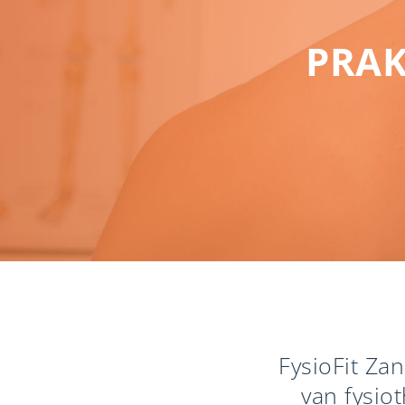
PRAK
FysioFit Za
van fysio