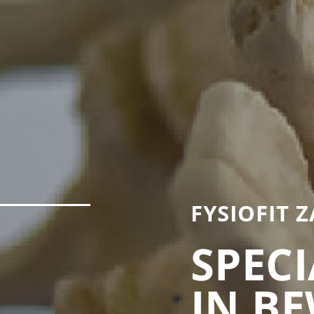
FYSIOFIT
SPECI
IN B