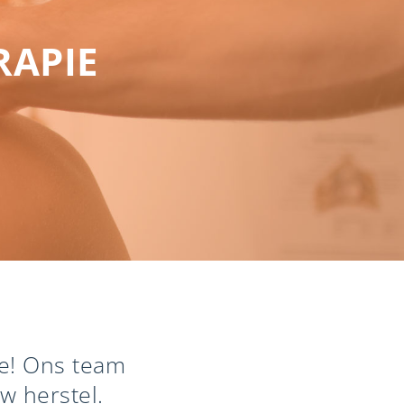
RAPIE
ie! Ons team
w herstel.